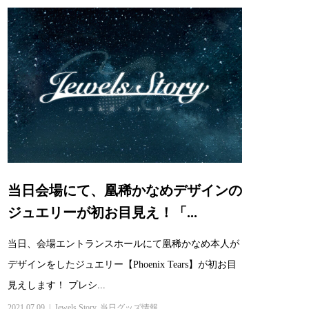
当日会場にて、凰稀かなめデザインの
ジュエリーが初お目見え！「...
当日、会場エントランスホールにて凰稀かなめ本人が
デザインをしたジュエリー【Phoenix Tears】が初お目
見えします！ プレシ...
2021.07.09
Jewels Story
,
当日グッズ情報