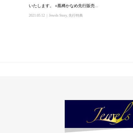
いたします。 ○凰稀かなめ先行販売...
2021.05.12
Jewels Story
,
先行特典