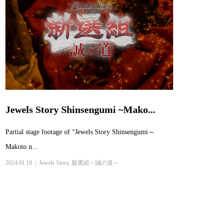
Jewels Story Shinsengumi ~Mako...
Partial stage footage of “Jewels Story Shinsengumi～
Makoto n...
2024.01.18
Jewels Story
,
新選組～誠の道～