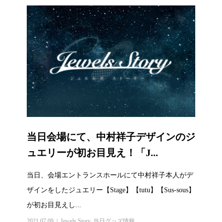
当日会場にて、中村祥子デザインのジ
ュエリーが初お目見え！「J...
当日、会場エントランスホールにて中村祥子本人がデ
ザインをしたジュエリー【Stage】【tutu】【Sus-sous】
が初お目見えし...
2021.07.09
Jewels Story
,
当日グッズ情報